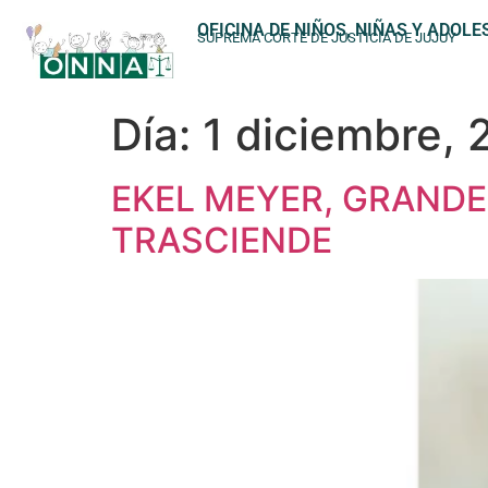
OFICINA DE NIÑOS, NIÑAS Y ADOL
SUPREMA CORTE DE JUSTICIA DE JUJUY
Día:
1 diciembre,
EKEL MEYER, GRAND
TRASCIENDE