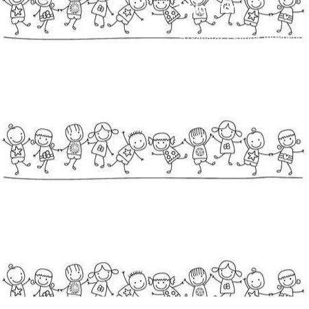
Ubicación
Argañaraz esquina Independe